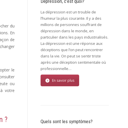
Dépression, c’est quoi?
La dépression est un trouble de
l’humeur la plus courante. Il y a des
millions de personnes souffrant de
ocher du
dépression dans le monde, en
ions. En
particulier dans les pays industrialisés.
façon de
La dépression est une réponse aux
 changer
déceptions que l’on peut rencontrer
rveuse,
dans la vie. On peut se sentir triste
après une déception sentimentale où
professionnelle…
opter le
onsulter
En savoir plus
peute ou
 à votre
n ?
Quels sont les symptômes?