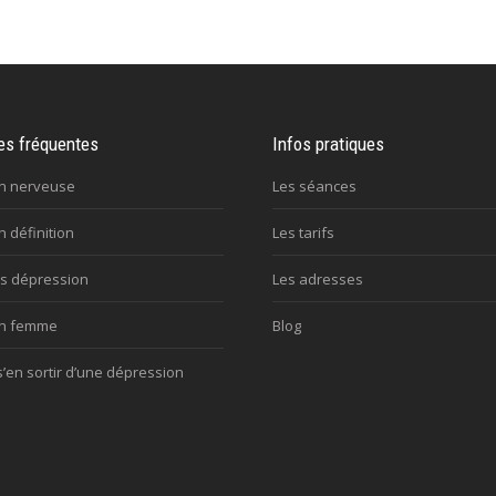
es fréquentes
Infos pratiques
n nerveuse
Les séances
 définition
Les tarifs
s dépression
Les adresses
on femme
Blog
en sortir d’une dépression