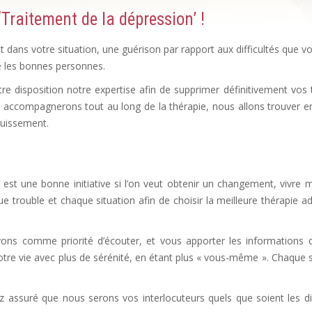
Traitement de la dépression’ !
ans votre situation, une guérison par rapport aux difficultés que v
vé les bonnes personnes.
Dépression, déprime
e disposition notre expertise afin de supprimer définitivement vos 
 accompagnerons tout au long de la thérapie, nous allons trouver 
ouissement.
Dépression, déprime
sion, psychologue depression
est une bonne initiative si l’on veut obtenir un changement, vivre 
trouble et chaque situation afin de choisir la meilleure thérapie a
n symptomes
vons comme priorité d’écouter, et vous apporter les informations 
 votre vie avec plus de sérénité, en étant plus « vous-même ». Chaque s
ychologue, psy dépression
ez assuré que nous serons vos interlocuteurs quels que soient les dif