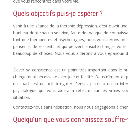
que vous rencontrez dans votre vie.
déprime, depression post
Quels objectifs puis-je espérer ?
Dépress
Venir à une séance de la thérapie dépression, c’est ouvrir u
bonheur dont chacun se prive, faute de manque de connaissa
tant que thérapeutes et psychologues, nous vous ferons pren
penser et de ressentir et qui peuvent ensuite changer votr
beaucoup de choses. Nous vous aiderons à vous épanouir da
Sortir Dépression, Depression Femme
Élever sa conscience est un point très important dans le
changement nécessaire avec joie et facilité. Dans n’importe q
un coach est un acte irrégulier. Pensez plutôt à un un int
psychologue qui vous aidera à réfléchir sur les vraies s
situation.
Dépression Nerveuse, Sortir Dépression, Depress
Contactez-nous sans hésitation, nous nous engageons à cherch
Quelqu'un que vous connaissez souffre-t