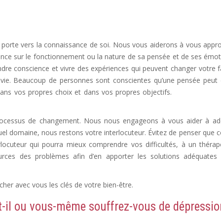
 partum, signe de depression
ion, Depression, psychologue depression
ne porte vers la connaissance de soi. Nous vous aiderons à vous appr
nce sur le fonctionnement ou la nature de sa pensée et de ses émot
dre conscience et vivre des expériences qui peuvent changer votre 
e vie. Beaucoup de personnes sont conscientes qu’une pensée peut
ns vos propres choix et dans vos propres objectifs.
Dépression Ne
 processus de changement. Nous nous engageons à vous aider à ad
uel domaine, nous restons votre interlocuteur. Évitez de penser que c
erlocuteur qui pourra mieux comprendre vos difficultés, à un théra
ources des problèmes afin d’en apporter les solutions adéquates
ion Femme
er avec vous les clés de votre bien-être.
-il ou vous-même souffrez-vous de dépressio