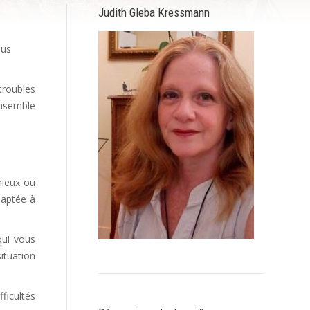
Judith Gleba Kressmann
ous
troubles
ensemble
mieux ou
daptée à
qui vous
ituation
ficultés