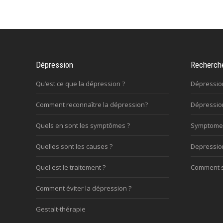
Dépression
Recherch
Qu’est ce que la dépression ?
Dépressio
Comment reconnaître la dépression?
Dépression
Quels en sont les symptômes ?
Symptome
Quelles sont les causes ?
Depressi
Quel est le traitement ?
Comment s’
Comment éviter la dépression ?
Gestalt-thérapie