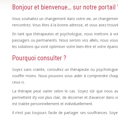
Bonjour et bienvenue… sur notre portail ‘
Vous souhaitez un changement dans votre vie, un changement d
rencontrez. Vous êtes à la bonne adresse, et vous avez trou
En tant que thérapeutes et psychologue, nous mettons à votr
passagers ou permanents. Nous serons vos alliés, nous vous
les solutions qui vont optimiser votre bien-être et votre épan
Pourquoi consulter ?
Dépression, Depres
Soyez sans crainte, consultez un thérapeute ou psychologue 
souffrir moins. Nous pouvons vous aider à comprendre chaque 
ceux-ci.
dépression psychologue, psy dépression, depressio
La thérapie peut varier selon le cas. Soyez sûr que nous a
permettent d’y voir plus clair, de discerner et d’avancer dans
est traitée personnellement et individuellement.
dépression ps
Il n’est pas toujours facile de partager ses souffrances. Soy