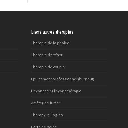
Liens autres thérapies
Thérapie de la phobie
Thérapie d’enfant
Thérapie de couple
Épuisement professionnel (burnout)
L’hypnose et l’hypnothérapie
Arrêter de fumer
Therapy in English
Perte de poids