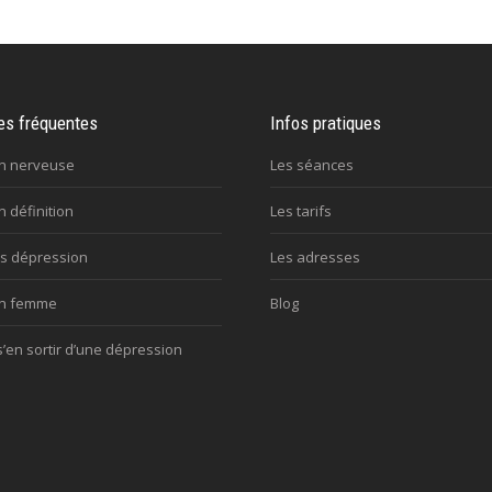
es fréquentes
Infos pratiques
n nerveuse
Les séances
 définition
Les tarifs
s dépression
Les adresses
on femme
Blog
en sortir d’une dépression