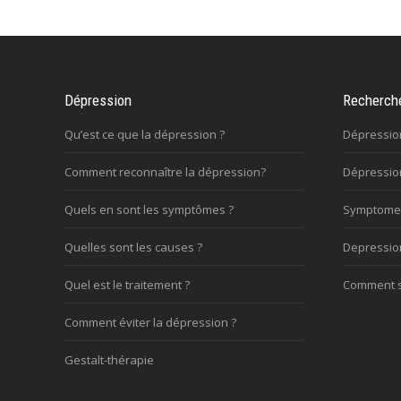
Dépression
Recherch
Qu’est ce que la dépression ?
Dépressio
Comment reconnaître la dépression?
Dépression
Quels en sont les symptômes ?
Symptome
Quelles sont les causes ?
Depressi
Quel est le traitement ?
Comment s’
Comment éviter la dépression ?
Gestalt-thérapie