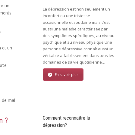
ar un
La dépression est non seulement un
iments
inconfort ou une tristesse
occasionnelle et soudaine mais c’est
aussi une maladie caractérisée par
,
des symptômes spécifiques, au niveau
psychique et au niveau physique.Une
 et un
personne dépressive connaît aussi un
véritable affaiblissement dans tous les
domaines de sa vie quotidienne…
urte
En savoir plus
n de mal
Comment reconnaître la
n ?
dépression?