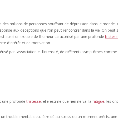
y a des millions de personnes souffrant de dépression dans le monde, 
 réponse aux déceptions que l’on peut rencontrer dans la vie. On peut s
’est aussi un trouble de l’humeur caractérisé par une profonde
tristess
erte d’intérêt et de motivation.
térisé par l’association et l’intensité, de différents symptômes comme
ent une profonde
tristesse
, elle estime que rien ne va, la
fatigue
, les on
 un trouble mental, peut-être dû au stress ou un moment précis, une