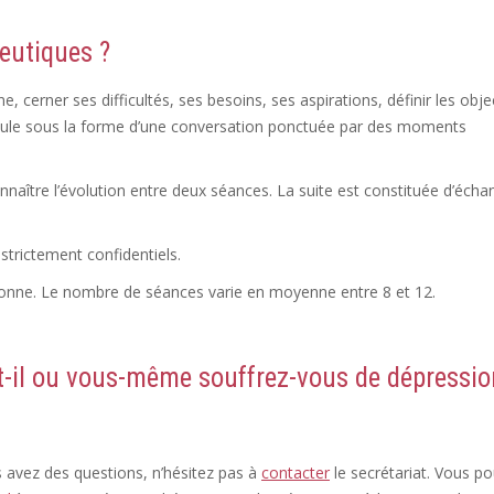
eutiques ?
 cerner ses difficultés, ses besoins, ses aspirations, définir les objec
éroule sous la forme d’une conversation ponctuée par des moments
naître l’évolution entre deux séances. La suite est constituée d’écha
strictement confidentiels.
coaching de vie coaching thérapeute
rsonne. Le nombre de séances varie en moyenne entre 8 et 12.
-il ou vous-même souffrez-vous de dépressio
s avez des questions, n’hésitez pas à
contacter
le secrétariat. Vous p