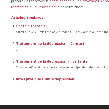
prendre un rendez-vous
par téléphone
ou en
envoyant un ema
thérapeute
ou du
psychologue
de votre choix.
Articles Similaires:
Gestalt-thérapie
Qu’est-ce que la Gestalt-thérapie ? Frederik S. Perls élabore la Gestalt-th
Traitement de la dépression – Contact
...
Traitement de la dépression – nos tarifs
Tarifs Les tarifs ainsi que la durée des séances dépendent d’un psychologu
Infos pratiques sur la dépression
...