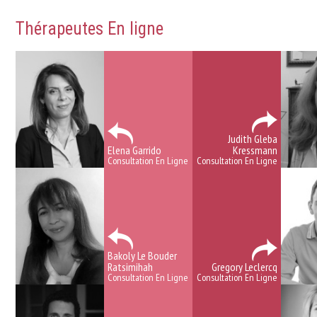
Thérapeutes En ligne
Judith Gleba
Elena Garrido
Kressmann
Consultation En Ligne
Consultation En Ligne
Bakoly Le Bouder
Ratsimihah
Gregory Leclercq
Consultation En Ligne
Consultation En Ligne