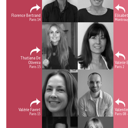
Florence Bertrand
Elisabe
Paris 14
Montrou
Thatiana De
Oliveira
Valerie 
Paris 15
Paris 2
Valérie Favret
Valentin
Paris 13
Paris 08 -