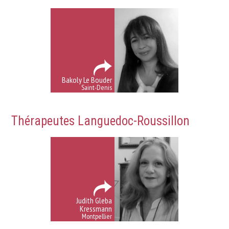
Bakoly Le Bouder
Saint-Denis
Thérapeutes Languedoc-Roussillon
Judith Gleba
Kressmann
Montpellier