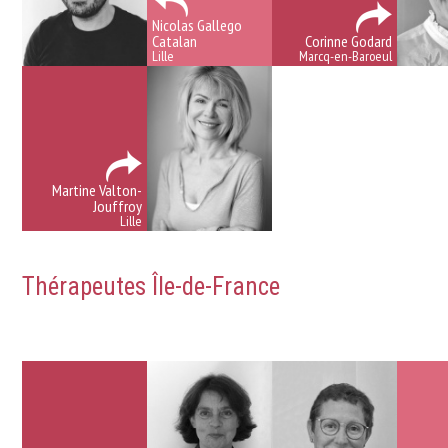
Nicolas Gallego
Catalan
Corinne Godard
Lille
Marcq-en-Baroeul
Martine Valton-
Jouffroy
Lille
Thérapeutes Île-de-France
Traitement
dépression